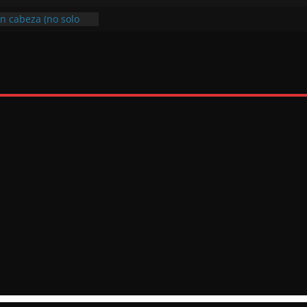
on cabeza (no solo
ona solo con su
con tranquilidad y
sfrutar al máximo