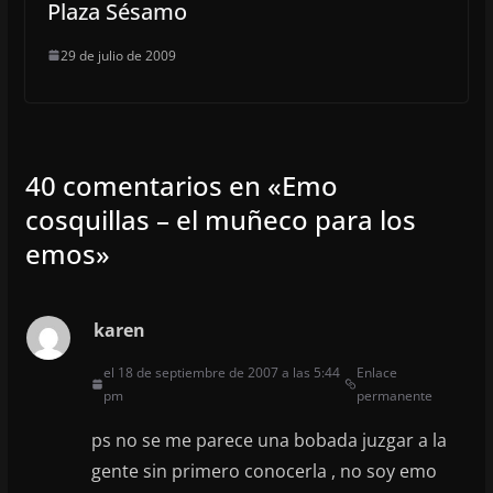
Plaza Sésamo
29 de julio de 2009
40 comentarios en «
Emo
cosquillas – el muñeco para los
emos
»
karen
el 18 de septiembre de 2007 a las 5:44
Enlace
pm
permanente
ps no se me parece una bobada juzgar a la
gente sin primero conocerla , no soy emo