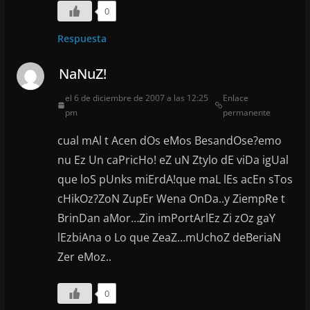
0
Respuesta
NaNuZ!
el 6 de diciembre de 2007 a las 12:25
Enlace
pm
permanente
cual mAl t Acen dOs eMos BesandOse?emo
nu Ez Un caPricHo! eZ uN Ztylo dE viDa igUal
que loS pUnks miErdA!que maL lEs acEn sTos
cHikOz?ZoN ZupEr Wena OnDa..y ZiempRe t
BrinDan aMor…Zin imPortArlEz Zi zOz gaY
lEzbiAna o Lo que ZeaZ…mUchoZ deBeriaN
Zer eMoz..
0