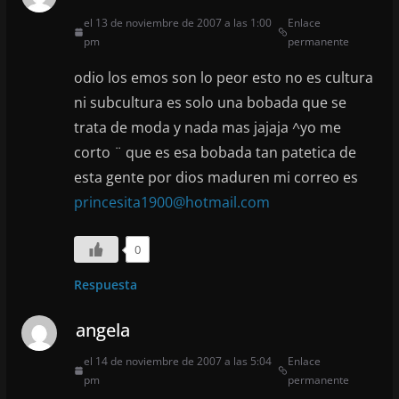
el 13 de noviembre de 2007 a las 1:00
Enlace
pm
permanente
odio los emos son lo peor esto no es cultura
ni subcultura es solo una bobada que se
trata de moda y nada mas jajaja ^yo me
corto ¨ que es esa bobada tan patetica de
esta gente por dios maduren mi correo es
princesita1900@hotmail.com
0
Respuesta
angela
el 14 de noviembre de 2007 a las 5:04
Enlace
pm
permanente