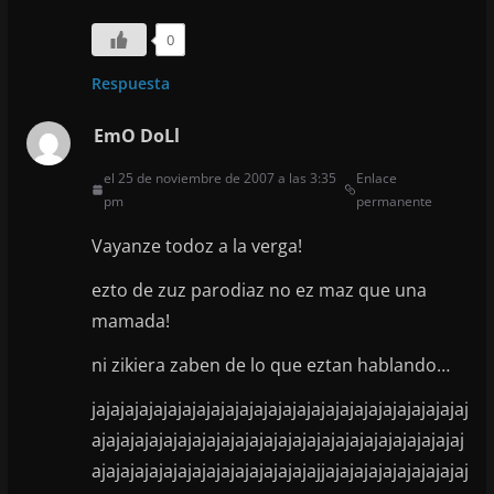
0
Respuesta
EmO DoLl
el 25 de noviembre de 2007 a las 3:35
Enlace
pm
permanente
Vayanze todoz a la verga!
ezto de zuz parodiaz no ez maz que una
mamada!
ni zikiera zaben de lo que eztan hablando…
jajajajajajajajajajajajajajajajajajajajajajajajajajaj
ajajajajajajajajajajajajajajajajajajajajajajajajajaj
ajajajajajajajajajajajajajajajajjajajajajajajajajajaj