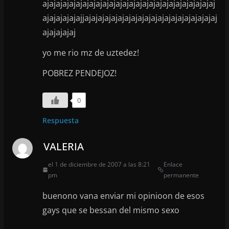
ajajajajajajajajajajajajajajajajajajajajajajajajajaj
ajajajajajajjajajajajajajajajajajajajajajajajajajajaj
ajajajajaj
yo me rio mz de uztedez!
POBREZ PENDEJOZ!
0
Respuesta
VALERIA
el 1 de diciembre de 2007 a las 8:21
Enlace
pm
permanente
buenono vana enviar mi opinioon de esos
gays que se bessan del mismo sexo