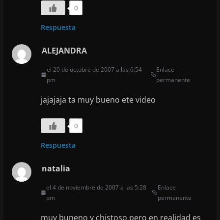
0
Respuesta
ALEJANDRA
el 20 de octubre de 2007 a las 6:54
Enlace
pm
permanente
jajajaja ta muy bueno ete video
0
Respuesta
natalia
el 4 de noviembre de 2007 a las 5:28
Enlace
pm
permanente
muy buneno y chistoso pero en realidad es