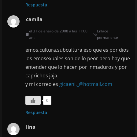
Respuesta
camila
el 31 de enero de 2008 a las 11:00
Enlace
am
permanente
emos,cultura,subcultura eso que es por dios
los emosexuales son de lo peor pero hay que
entender que lo hacen por inmaduros y por
caprichos jaja.
y mi correo es
gicaeni._@hotmail.com
0
Respuesta
lina