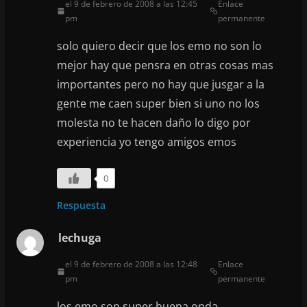
el 9 de febrero de 2008 a las 12:45
Enlace
pm
permanente
solo quiero decir que los emo no son lo
mejor hay que pensra en otras cosas mas
importantes pero no hay que jusgar a la
gente me caen super bien si uno no los
molesta no te hacen daño lo digo por
experiencia yo tengo amigos emos
0
Respuesta
lechuga
el 9 de febrero de 2008 a las 12:48
Enlace
pm
permanente
los emo son super buena onda