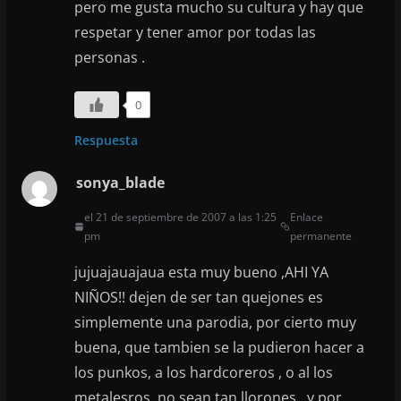
pero me gusta mucho su cultura y hay que
respetar y tener amor por todas las
personas .
0
Respuesta
sonya_blade
el 21 de septiembre de 2007 a las 1:25
Enlace
pm
permanente
jujuajauajaua esta muy bueno ,AHI YA
NIÑOS!! dejen de ser tan quejones es
simplemente una parodia, por cierto muy
buena, que tambien se la pudieron hacer a
los punkos, a los hardcoreros , o al los
metalesros, no sean tan llorones., y por