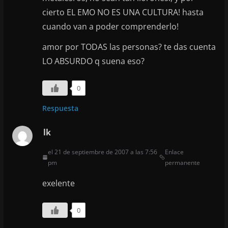
cierto EL EMO NO ES UNA CULTURA! hasta
cuando van a poder comprenderlo!
amor por TODAS las personas? te das cuenta
LO ABSURDO q suena eso?
0
Respuesta
lk
el 21 de septiembre de 2007 a las 7:56
Enlace
pm
permanente
exelente
0