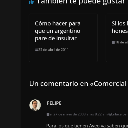
También te puede gustar
Cómo hacer para
Si los
que un argentino
hones
pare de insultar
18 de a
25 de abril de 2011
Un comentario en «
Comercial 
FELIPE
el 27 de mayo de 2008 a las 8:22 am
Enlace pe
Para los que tienen Aveo ya saben qu