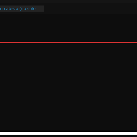
on cabeza (no solo
ona solo con su
con tranquilidad y
sfrutar al máximo