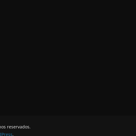
hos reservados.
dPress
.