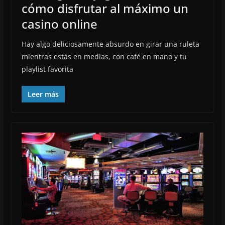
cómo disfrutar al máximo un
casino online
Hay algo deliciosamente absurdo en girar una ruleta
mientras estás en medias, con café en mano y tu
playlist favorita
Leer más