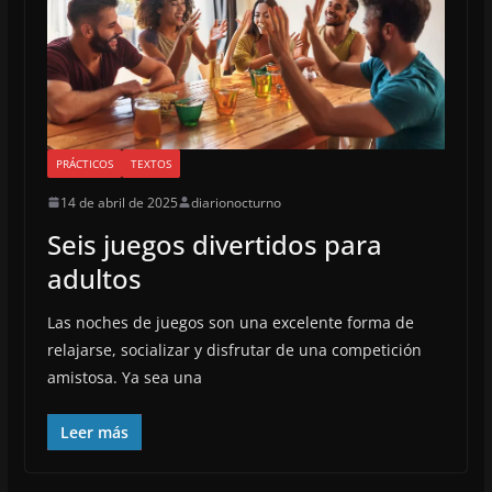
PRÁCTICOS
TEXTOS
14 de abril de 2025
diarionocturno
Seis juegos divertidos para
adultos
Las noches de juegos son una excelente forma de
relajarse, socializar y disfrutar de una competición
amistosa. Ya sea una
Leer más