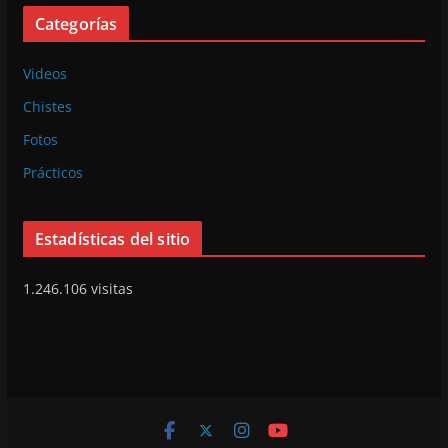
Categorías
Videos
Chistes
Fotos
Prácticos
Estadísticas del sitio
1.246.106 visitas