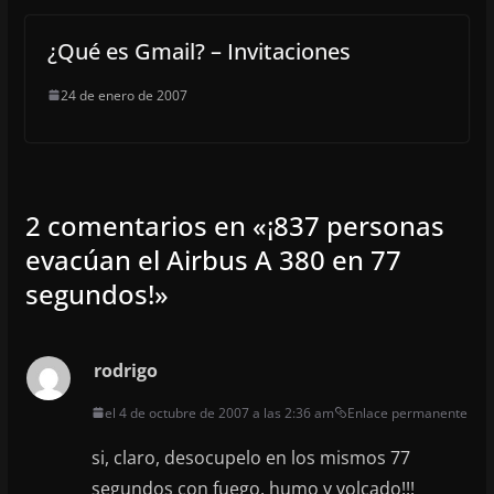
¿Qué es Gmail? – Invitaciones
24 de enero de 2007
2 comentarios en «
¡837 personas
evacúan el Airbus A 380 en 77
segundos!
»
rodrigo
el 4 de octubre de 2007 a las 2:36 am
Enlace permanente
si, claro, desocupelo en los mismos 77
segundos con fuego, humo y volcado!!!