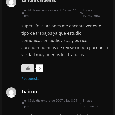
sandra cardenas
el 24 de noviembre de 2007 a las 2:45
Enlace
pm
permanente
super…felicitaciones me encanta ver este
tipo de trabajos ya que estudio
comunicacion audiovisua y es rico
aprender,ademas de reirse unooo porque la
verdad muy buenos los trabajos…
0
Respuesta
bairon
el 15 de diciembre de 2007 a las 8:04
Enlace
pm
permanente