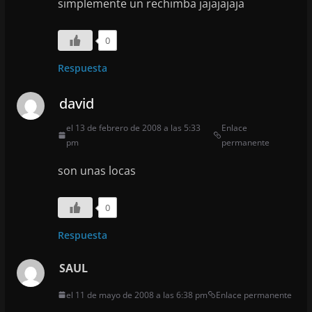
simplemente un rechimba jajajajaja
0
Respuesta
david
el 13 de febrero de 2008 a las 5:33
Enlace
pm
permanente
son unas locas
0
Respuesta
SAUL
el 11 de mayo de 2008 a las 6:38 pm
Enlace permanente