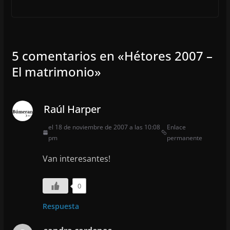
5 comentarios en «
Hétores 2007 –
El matrimonio
»
Raúl Harper
el 18 de noviembre de 2007 a las 10:08
Enlace
pm
permanente
Van interesantes!
0
Respuesta