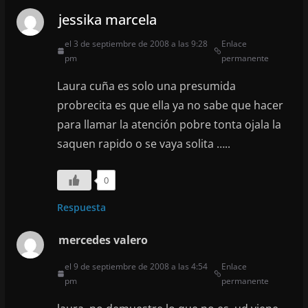
jessika marcela
el 3 de septiembre de 2008 a las 9:28
Enlace
pm
permanente
Laura cuña es solo una presumida
probrecita es que ella ya no sabe que hacer
para llamar la atención pobre tonta ojala la
saquen rapido o se vaya solita …..
0
Respuesta
mercedes valero
el 9 de septiembre de 2008 a las 4:54
Enlace
pm
permanente