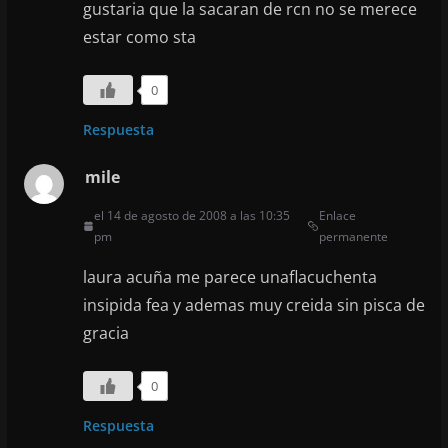
gustaria que la sacaran de rcn no se merece
estar como sta
0
Respuesta
mile
el 14 de agosto de 2008 a las 10:35
Enlace
pm
permanente
laura acuña me parece unaflacuchenta
insipida fea y ademas muy creida sin pisca de
gracia
0
Respuesta