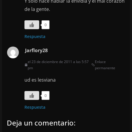
Y solo hace hablar la envidia y el mal corazón
de la gente.
0
Respuesta
Jarflory28
el 23 de diciembre de 2011 a las 5:57
Enlace
pm
permanente
ud es lesviana
0
Respuesta
Deja un comentario: