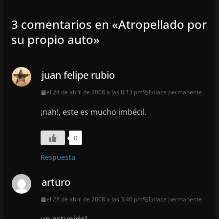
3 comentarios en «
Atropellado por
su propio auto
»
juan felipe rubio
el 24 de abril de 2008 a las 8:13 pm
Enlace permanente
¡nah!, este es mucho imbécil.
0
Respuesta
arturo
el 28 de abril de 2008 a las 3:40 pm
Enlace permanente