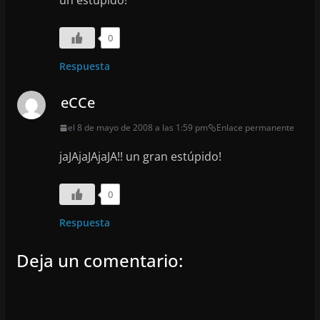
un estupido!
0
Respuesta
eCCe
el 8 de mayo de 2008 a las 1:59 pm
Enlace permanente
jaJAjaJAjaJA!! un gran estúpido!
0
Respuesta
Deja un comentario: