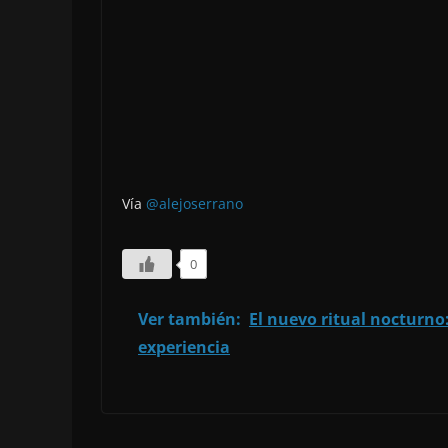
Vía
@alejoserrano
0
Ver también:
El nuevo ritual nocturno:
experiencia