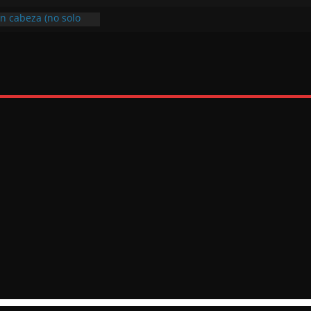
on cabeza (no solo
ona solo con su
con tranquilidad y
sfrutar al máximo