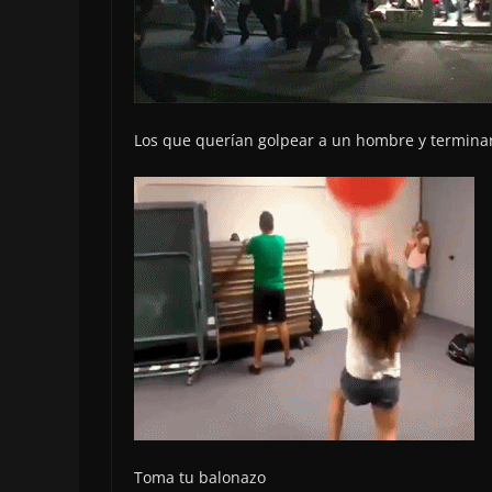
Los que querían golpear a un hombre y termina
Toma tu balonazo