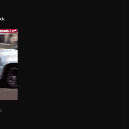
cia.
a.