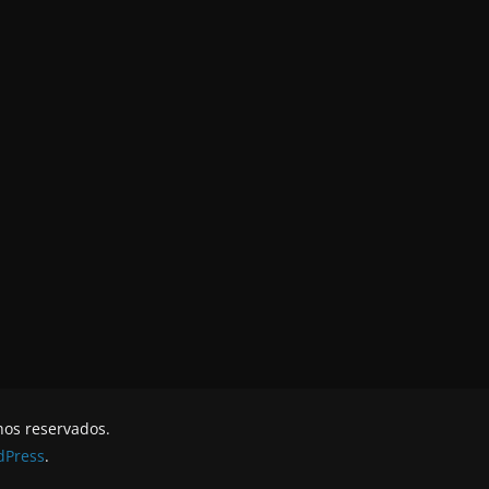
hos reservados.
dPress
.