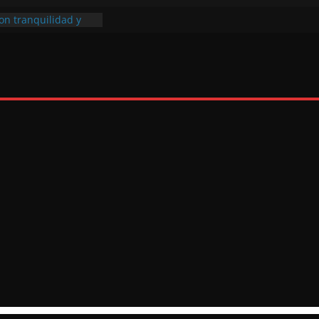
ona solo con su
con tranquilidad y
sfrutar al máximo
on cabeza (no solo