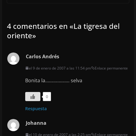
4 comentarios en «
La tigresa del
oriente
»
Carlos Andrés
el 9 de enero de 2007 a las 11:54 pm
Enlace permanente
Bonita la……………….. selva
0
Respuesta
Johanna
el 10 de enero de 2007 a las 2:25 pm
Enlace permanente