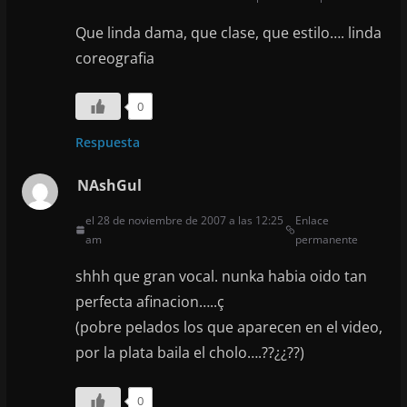
Que linda dama, que clase, que estilo…. linda
coreografia
0
Respuesta
NAshGul
el 28 de noviembre de 2007 a las 12:25
Enlace
am
permanente
shhh que gran vocal. nunka habia oido tan
perfecta afinacion…..ç
(pobre pelados los que aparecen en el video,
por la plata baila el cholo….??¿¿??)
0