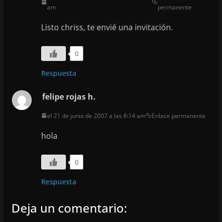
am
permanente
Listo chriss, te envié una invitación.
0
Respuesta
felipe rojas h.
el 21 de junio de 2007 a las 8:14 am
Enlace permanente
hola
0
Respuesta
Deja un comentario: