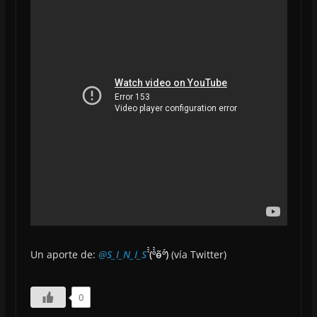
Un aporte de:
@S_I_N_I_S
(̀̀̀º̀̀ө̃º́)́
(vía Twitter)
0