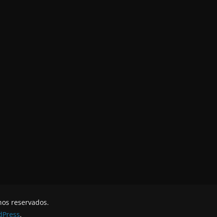
hos reservados.
dPress
.